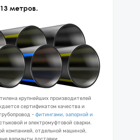
иэтилена крупнейших производителей
ждается сертификатом качества и
трубопровод -
фитингами
,
запорной и
 стыковой и электромуфтовой сварки.
ой компанией, отдельной машиной,
ные варианты доставки.