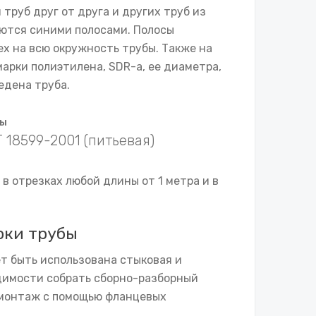
труб друг от друга и других труб из
уются синими полосами. Полосы
ех на всю окружность трубы. Также на
арки полиэтилена, SDR-а, ее диаметра,
едена труба.
ды
 18599-2001 (питьевая)
в отрезках любой длины от 1 метра и в
рки трубы
т быть использована стыковая и
одимости собрать сборно-разборный
 монтаж с помощью фланцевых