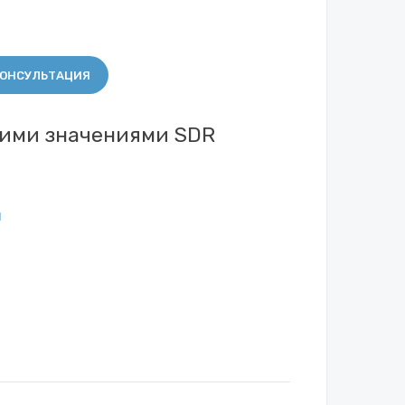
ОНСУЛЬТАЦИЯ
гими значениями SDR
м
м