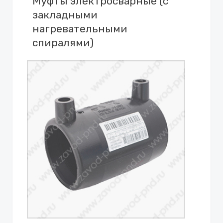
Муфты электросварные (с
закладными
нагревательными
спиралями)